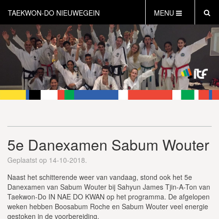
TAEKWON-DO NIEUWEGEIN
MENU
HOME
NIEUWS
AGENDA
INFORMATIE
LESTIJDEN
WAT IS TAEKWON-DO?
WAT IS KICKBOKSEN?
5e Danexamen Sabum Wouter
WAT IS DEFENSE?
PERSONAL TRAINING
Geplaatst op 14-10-2018.
GRATIS PROEFLES INPLANNEN
Naast het schitterende weer van vandaag, stond ook het 5e
CONTACT
Danexamen van Sabum Wouter bij Sahyun James Tjin-A-Ton van
Taekwon-Do IN NAE DO KWAN op het programma. De afgelopen
weken hebben Boosabum Roche en Sabum Wouter veel energie
gestoken in de voorbereiding.