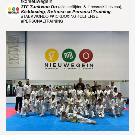
tkdnieuwegein
𝙄𝙏𝙁 𝙏𝙖𝙚𝙠𝙬𝙤𝙣-𝘿𝙤 (alle leeftijden & fitness/skill niveau),
𝙆𝙞𝙘𝙠𝙗𝙤𝙭𝙞𝙣𝙜, 𝘿𝙚𝙛𝙚𝙣𝙨𝙚 en 𝙋𝙚𝙧𝙨𝙤𝙣𝙖𝙡 𝙏𝙧𝙖𝙞𝙣𝙞𝙣𝙜.
#TAEKWONDO #KICKBOXING #DEFENSE
#PERSONALTRAINING