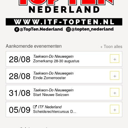
Aankomende evenementen
+ Toon alles
28/08
Taekwon-Do Nieuwegein
+
Zomerkamp 28-30 augustus
28/08
Taekwon-Do Nieuwegein
+
Einde Zomerrooster
31/08
Taekwon-Do Nieuwegein
+
Start Nieuwe Seizoen
05/09
ITF Nederland
+
Scheidsrechtercursus D...