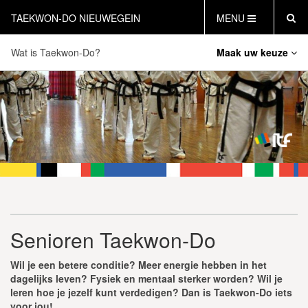
TAEKWON-DO NIEUWEGEIN
MENU
Wat is Taekwon-Do?
Maak uw keuze
HOME
NIEUWS
Tenets van Taekwon-Do
AGENDA
Basisprincipes van Taekwon-Do
INFORMATIE
LESTIJDEN
Taekwon-Do en Generaal Choi Hong Hi
WAT IS TAEKWON-DO?
Taekwon-Do Kids
WAT IS KICKBOKSEN?
Jeugd Taekwon-Do
WAT IS DEFENSE?
Junioren Taekwon-Do
PERSONAL TRAINING
Senioren Taekwon-Do
Senioren Taekwon-Do
GRATIS PROEFLES INPLANNEN
I.T.F. Nederland
CONTACT
Wil je een betere conditie? Meer energie hebben in het
dagelijks leven?
Fysiek en mentaal sterker worden?
Wil je
Internationale Taekwon-Do Federatie
leren hoe je jezelf kunt verdedigen?
Dan is Taekwon-Do iets
Examens & Bandensysteem
voor jou!