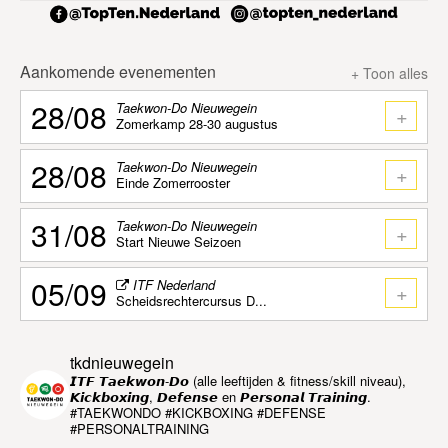
Aankomende evenementen
+ Toon alles
28/08
Taekwon-Do Nieuwegein
+
Zomerkamp 28-30 augustus
28/08
Taekwon-Do Nieuwegein
+
Einde Zomerrooster
31/08
Taekwon-Do Nieuwegein
+
Start Nieuwe Seizoen
05/09
ITF Nederland
+
Scheidsrechtercursus D...
tkdnieuwegein
𝙄𝙏𝙁 𝙏𝙖𝙚𝙠𝙬𝙤𝙣-𝘿𝙤 (alle leeftijden & fitness/skill niveau),
𝙆𝙞𝙘𝙠𝙗𝙤𝙭𝙞𝙣𝙜, 𝘿𝙚𝙛𝙚𝙣𝙨𝙚 en 𝙋𝙚𝙧𝙨𝙤𝙣𝙖𝙡 𝙏𝙧𝙖𝙞𝙣𝙞𝙣𝙜.
#TAEKWONDO #KICKBOXING #DEFENSE
#PERSONALTRAINING