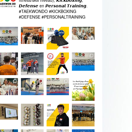
fitness/skill niveau), 𝙆𝙞𝙘𝙠𝙗𝙤𝙭𝙞𝙣𝙜,
𝘿𝙚𝙛𝙚𝙣𝙨𝙚 en 𝙋𝙚𝙧𝙨𝙤𝙣𝙖𝙡 𝙏𝙧𝙖𝙞𝙣𝙞𝙣𝙜.
#TAEKWONDO #KICKBOXING
#DEFENSE #PERSONALTRAINING