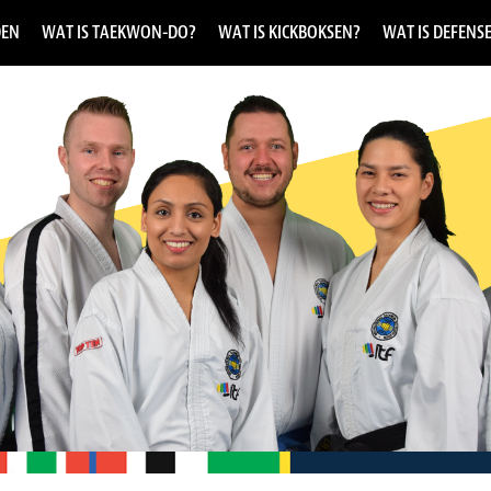
DEN
WAT IS TAEKWON-DO?
WAT IS KICKBOKSEN?
WAT IS DEFENS