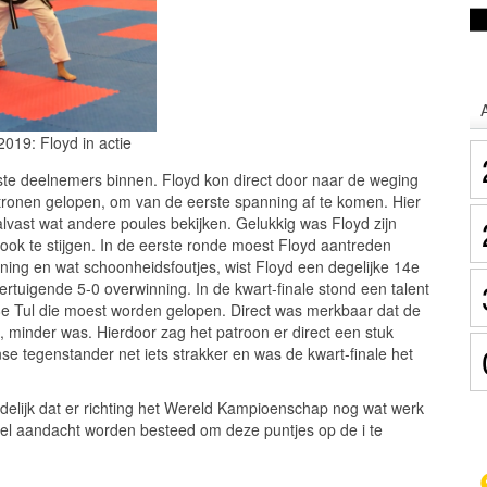
019: Floyd in actie
te deelnemers binnen. Floyd kon direct door naar de weging
atronen gelopen, om van de eerste spanning af te komen. Hier
alvast wat andere poules bekijken. Gelukkig was Floyd zijn
 ook te stijgen. In de eerste ronde moest Floyd aantreden
ing en wat schoonheidsfoutjes, wist Floyd een degelijke 14e
vertuigende 5-0 overwinning. In de kwart-finale stond een talent
 8e Tul die moest worden gelopen. Direct was merkbaar dat de
, minder was. Hierdoor zag het patroon er direct een stuk
nse tegenstander net iets strakker en was de kwart-finale het
uidelijk dat er richting het Wereld Kampioenschap nog wat werk
el aandacht worden besteed om deze puntjes op de i te