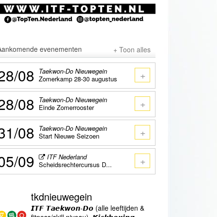
Aankomende evenementen
+ Toon alles
28/08
Taekwon-Do Nieuwegein
+
Zomerkamp 28-30 augustus
28/08
Taekwon-Do Nieuwegein
+
Einde Zomerrooster
31/08
Taekwon-Do Nieuwegein
+
Start Nieuwe Seizoen
05/09
ITF Nederland
+
Scheidsrechtercursus D...
tkdnieuwegein
𝙄𝙏𝙁 𝙏𝙖𝙚𝙠𝙬𝙤𝙣-𝘿𝙤 (alle leeftijden &