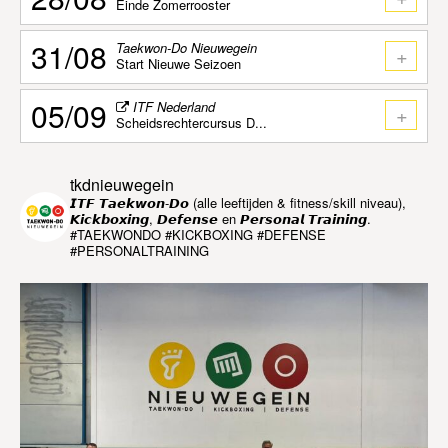
Einde Zomerrooster
31/08
Taekwon-Do Nieuwegein
+
Start Nieuwe Seizoen
05/09
ITF Nederland
+
Scheidsrechtercursus D...
tkdnieuwegein
𝙄𝙏𝙁 𝙏𝙖𝙚𝙠𝙬𝙤𝙣-𝘿𝙤 (alle leeftijden & fitness/skill niveau),
𝙆𝙞𝙘𝙠𝙗𝙤𝙭𝙞𝙣𝙜, 𝘿𝙚𝙛𝙚𝙣𝙨𝙚 en 𝙋𝙚𝙧𝙨𝙤𝙣𝙖𝙡 𝙏𝙧𝙖𝙞𝙣𝙞𝙣𝙜.
#TAEKWONDO #KICKBOXING #DEFENSE
#PERSONALTRAINING