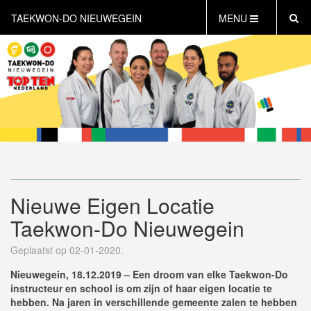
TAEKWON-DO NIEUWEGEIN
MENU
HOME
NIEUWS
AGENDA
INFORMATIE
LESTIJDEN
WAT IS TAEKWON-DO?
WAT IS KICKBOKSEN?
Nieuwe Eigen Locatie
WAT IS DEFENSE?
Taekwon-Do Nieuwegein
PERSONAL TRAINING
GRATIS PROEFLES INPLANNEN
Geplaatst op 02-01-2020.
CONTACT
Nieuwegein, 18.12.2019 – Een droom van elke Taekwon-Do
instructeur en school is om zijn of haar eigen locatie te
hebben. Na jaren in verschillende gemeente zalen te hebben