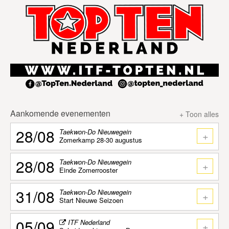
Aankomende evenementen
+ Toon alles
28/08
Taekwon-Do Nieuwegein
+
Zomerkamp 28-30 augustus
28/08
Taekwon-Do Nieuwegein
+
Einde Zomerrooster
31/08
Taekwon-Do Nieuwegein
+
Start Nieuwe Seizoen
05/09
ITF Nederland
+