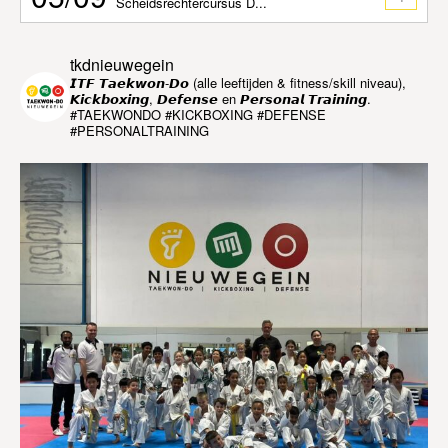
Scheidsrechtercursus D...
tkdnieuwegein
𝙄𝙏𝙁 𝙏𝙖𝙚𝙠𝙬𝙤𝙣-𝘿𝙤 (alle leeftijden & fitness/skill niveau),
𝙆𝙞𝙘𝙠𝙗𝙤𝙭𝙞𝙣𝙜, 𝘿𝙚𝙛𝙚𝙣𝙨𝙚 en 𝙋𝙚𝙧𝙨𝙤𝙣𝙖𝙡 𝙏𝙧𝙖𝙞𝙣𝙞𝙣𝙜.
#TAEKWONDO #KICKBOXING #DEFENSE
#PERSONALTRAINING