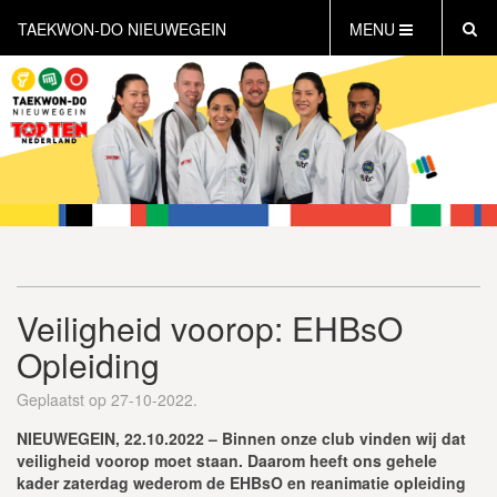
TAEKWON-DO NIEUWEGEIN
MENU
HOME
NIEUWS
AGENDA
INFORMATIE
LESTIJDEN
WAT IS TAEKWON-DO?
WAT IS KICKBOKSEN?
Veiligheid voorop: EHBsO
WAT IS DEFENSE?
Opleiding
PERSONAL TRAINING
GRATIS PROEFLES INPLANNEN
Geplaatst op 27-10-2022.
CONTACT
NIEUWEGEIN, 22.10.2022 – Binnen onze club vinden wij dat
veiligheid voorop moet staan. Daarom heeft ons gehele
kader zaterdag wederom de EHBsO en reanimatie opleiding