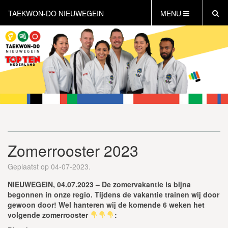
TAEKWON-DO NIEUWEGEIN
MENU
HOME
NIEUWS
AGENDA
INFORMATIE
LESTIJDEN
WAT IS TAEKWON-DO?
WAT IS KICKBOKSEN?
Zomerrooster 2023
WAT IS DEFENSE?
PERSONAL TRAINING
Geplaatst op 04-07-2023.
GRATIS PROEFLES INPLANNEN
NIEUWEGEIN, 04.07.2023 – De zomervakantie is bijna
CONTACT
begonnen in onze regio. Tijdens de vakantie trainen wij door
gewoon door! Wel hanteren wij de komende 6 weken het
volgende zomerrooster
: