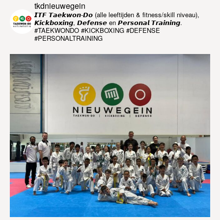
tkdnieuwegein
𝙄𝙏𝙁 𝙏𝙖𝙚𝙠𝙬𝙤𝙣-𝘿𝙤 (alle leeftijden & fitness/skill niveau),
𝙆𝙞𝙘𝙠𝙗𝙤𝙭𝙞𝙣𝙜, 𝘿𝙚𝙛𝙚𝙣𝙨𝙚 en 𝙋𝙚𝙧𝙨𝙤𝙣𝙖𝙡 𝙏𝙧𝙖𝙞𝙣𝙞𝙣𝙜.
#TAEKWONDO #KICKBOXING #DEFENSE
#PERSONALTRAINING