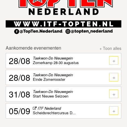
Aankomende evenementen
+ Toon alles
28/08
Taekwon-Do Nieuwegein
+
Zomerkamp 28-30 augustus
28/08
Taekwon-Do Nieuwegein
+
Einde Zomerrooster
31/08
Taekwon-Do Nieuwegein
+
Start Nieuwe Seizoen
05/09
ITF Nederland
+
Scheidsrechtercursus D...