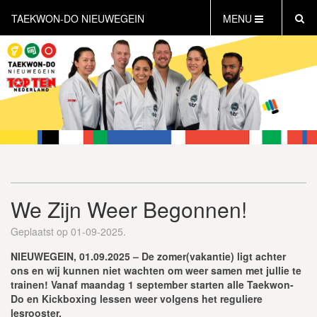
TAEKWON-DO NIEUWEGEIN
MENU
HOME
NIEUWS
AGENDA
INFORMATIE
LESTIJDEN
WAT IS TAEKWON-DO?
WAT IS KICKBOKSEN?
We Zijn Weer Begonnen!
WAT IS DEFENSE?
PERSONAL TRAINING
Geplaatst op 01-09-2025.
GRATIS PROEFLES INPLANNEN
NIEUWEGEIN, 01.09.2025 – De zomer(vakantie) ligt achter
CONTACT
ons en wij kunnen niet wachten om weer samen met jullie te
trainen! Vanaf maandag 1 september starten alle Taekwon-
Do en Kickboxing lessen weer volgens het reguliere
lesrooster.