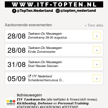
Aankomende evenementen
+ Toon alles
28/08
Taekwon-Do Nieuwegein
+
Zomerkamp 28-30 augustus
28/08
Taekwon-Do Nieuwegein
+
Einde Zomerrooster
31/08
Taekwon-Do Nieuwegein
+
Start Nieuwe Seizoen
05/09
ITF Nederland
+
Scheidsrechtercursus D...
tkdnieuwegein
𝙄𝙏𝙁 𝙏𝙖𝙚𝙠𝙬𝙤𝙣-𝘿𝙤 (alle leeftijden & fitness/skill niveau),
𝙆𝙞𝙘𝙠𝙗𝙤𝙭𝙞𝙣𝙜, 𝘿𝙚𝙛𝙚𝙣𝙨𝙚 en 𝙋𝙚𝙧𝙨𝙤𝙣𝙖𝙡 𝙏𝙧𝙖𝙞𝙣𝙞𝙣𝙜.
#TAEKWONDO #KICKBOXING #DEFENSE