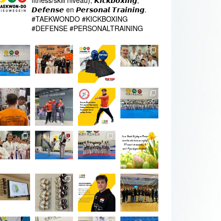
fitness/skill niveau), 𝙆𝙞𝙘𝙠𝙗𝙤𝙭𝙞𝙣𝙜,
𝘿𝙚𝙛𝙚𝙣𝙨𝙚 en 𝙋𝙚𝙧𝙨𝙤𝙣𝙖𝙡 𝙏𝙧𝙖𝙞𝙣𝙞𝙣𝙜.
#TAEKWONDO #KICKBOXING
#DEFENSE #PERSONALTRAINING