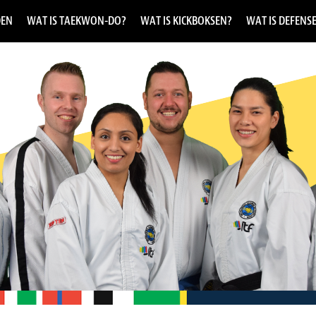
DEN
WAT IS TAEKWON-DO?
WAT IS KICKBOKSEN?
WAT IS DEFENS