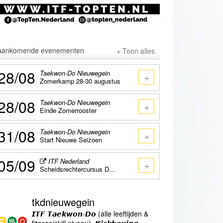
Aankomende evenementen
+ Toon alles
28/08
Taekwon-Do Nieuwegein
+
Zomerkamp 28-30 augustus
28/08
Taekwon-Do Nieuwegein
+
Einde Zomerrooster
31/08
Taekwon-Do Nieuwegein
+
Start Nieuwe Seizoen
05/09
ITF Nederland
+
Scheidsrechtercursus D...
tkdnieuwegein
𝙄𝙏𝙁 𝙏𝙖𝙚𝙠𝙬𝙤𝙣-𝘿𝙤 (alle leeftijden &