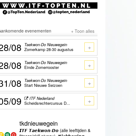
Aankomende evenementen
+ Toon alles
28/08
Taekwon-Do Nieuwegein
+
Zomerkamp 28-30 augustus
28/08
Taekwon-Do Nieuwegein
+
Einde Zomerrooster
31/08
Taekwon-Do Nieuwegein
+
Start Nieuwe Seizoen
05/09
ITF Nederland
+
Scheidsrechtercursus D...
tkdnieuwegein
𝙄𝙏𝙁 𝙏𝙖𝙚𝙠𝙬𝙤𝙣-𝘿𝙤 (alle leeftijden &