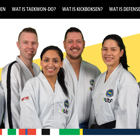
DEN
WAT IS TAEKWON-DO?
WAT IS KICKBOKSEN?
WAT IS DEFENS