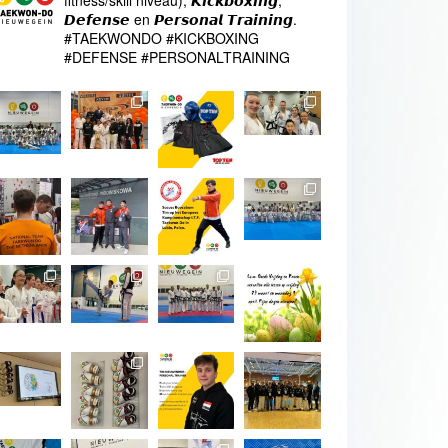
fitness/skill niveau), 𝙆𝙞𝙘𝙠𝙗𝙤𝙭𝙞𝙣𝙜,
𝘿𝙚𝙛𝙚𝙣𝙨𝙚 en 𝙋𝙚𝙧𝙨𝙤𝙣𝙖𝙡 𝙏𝙧𝙖𝙞𝙣𝙞𝙣𝙜.
#TAEKWONDO #KICKBOXING
#DEFENSE #PERSONALTRAINING