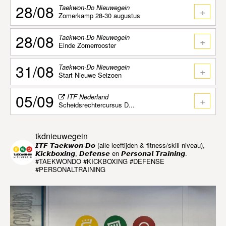
28/08
Taekwon-Do Nieuwegein
+
Zomerkamp 28-30 augustus
28/08
Taekwon-Do Nieuwegein
+
Einde Zomerrooster
31/08
Taekwon-Do Nieuwegein
+
Start Nieuwe Seizoen
05/09
ITF Nederland
+
Scheidsrechtercursus D...
tkdnieuwegein
𝙄𝙏𝙁 𝙏𝙖𝙚𝙠𝙬𝙤𝙣-𝘿𝙤 (alle leeftijden & fitness/skill niveau),
𝙆𝙞𝙘𝙠𝙗𝙤𝙭𝙞𝙣𝙜, 𝘿𝙚𝙛𝙚𝙣𝙨𝙚 en 𝙋𝙚𝙧𝙨𝙤𝙣𝙖𝙡 𝙏𝙧𝙖𝙞𝙣𝙞𝙣𝙜.
#TAEKWONDO #KICKBOXING #DEFENSE
#PERSONALTRAINING