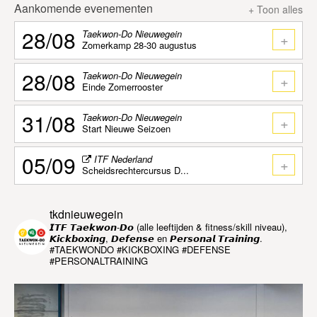
Aankomende evenementen
+ Toon alles
28/08
Taekwon-Do Nieuwegein
+
Zomerkamp 28-30 augustus
28/08
Taekwon-Do Nieuwegein
+
Einde Zomerrooster
31/08
Taekwon-Do Nieuwegein
+
Start Nieuwe Seizoen
05/09
ITF Nederland
+
Scheidsrechtercursus D...
tkdnieuwegein
𝙄𝙏𝙁 𝙏𝙖𝙚𝙠𝙬𝙤𝙣-𝘿𝙤 (alle leeftijden & fitness/skill niveau),
𝙆𝙞𝙘𝙠𝙗𝙤𝙭𝙞𝙣𝙜, 𝘿𝙚𝙛𝙚𝙣𝙨𝙚 en 𝙋𝙚𝙧𝙨𝙤𝙣𝙖𝙡 𝙏𝙧𝙖𝙞𝙣𝙞𝙣𝙜.
#TAEKWONDO #KICKBOXING #DEFENSE
#PERSONALTRAINING