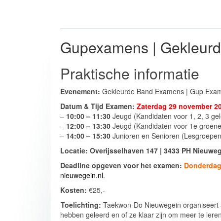
Gupexamens | Gekleur
Praktische informatie
Evenement:
Gekleurde Band Examens | Gup Exa
Datum & Tijd Examen:
Zaterdag 29 november 2
–
10:00 – 11:30
Jeugd (Kandidaten voor 1, 2, 3 gel
–
12:00 – 13:30
Jeugd (Kandidaten voor 1e groene 
–
14:00 – 15:30
Junioren en Senioren (Lesgroepen 
Locatie: Overijsselhaven 147 | 3433 PH Nieuwe
Deadline opgeven voor het examen:
Donderdag
nieuwegein.nl
.
Kosten:
€25,-
Toelichting:
Taekwon-Do Nieuwegein organiseert 3
hebben geleerd en of ze klaar zijn om meer te ler