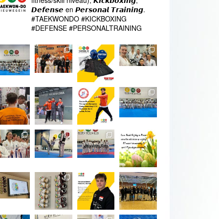
fitness/skill niveau), 𝙆𝙞𝙘𝙠𝙗𝙤𝙭𝙞𝙣𝙜,
𝘿𝙚𝙛𝙚𝙣𝙨𝙚 en 𝙋𝙚𝙧𝙨𝙤𝙣𝙖𝙡 𝙏𝙧𝙖𝙞𝙣𝙞𝙣𝙜.
#TAEKWONDO #KICKBOXING
#DEFENSE #PERSONALTRAINING