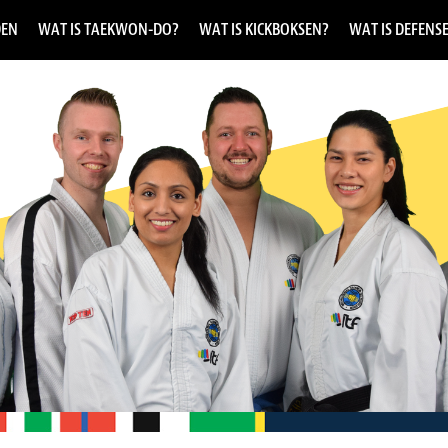
DEN
WAT IS TAEKWON-DO?
WAT IS KICKBOKSEN?
WAT IS DEFENS