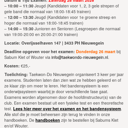
–
10:00 – 11:30
Jeugd (Kandidaten voor 1, 2, 3 gele strepen of
gele band die normaal van 18:00-18:45 trainen)
–
12:00 – 13:30
Jeugd (Kandidaten voor 1e groene streep en
hoger die normaal van 18:00-18:45 trainen)
–
14:00 – 15:30
Junioren en Senioren (Lesgroepen die normaal
van 19:00-20:00 en 20:00-21:00 trainen)
Locatie: Overijsselhaven 147 | 3433 PH Nieuwegein
Deadline opgeven voor het examen:
Donderdag 26 maart
bij
Sabum Kiet of Wouter via
info@taekwondo-nieuwegein.nl
.
Kosten:
€25,-
Toelichting:
Taekwon-Do Nieuwegein organiseert 3 keer per jaar
examens. Studenten laten dan zien wat ze hebben geleerd en of
ze klaar zijn om meer te leren. Het bandensysteem is een
onderwijssysteem waarbij je door verschillende fase gaat.
Examens worden afgenomen door de hoofdinstructeur(s) van de
club. Een examen bestaat uit een fysieke test en een theoretische
test.
Lees hier meer over het examen en het bandensysteem
.
Alle stof die je moet beheersen zijn terug te vinden in onze
handboeken. De
handboeken
zijn te bestellen bij Sabums Kiet
en/of Wouter.