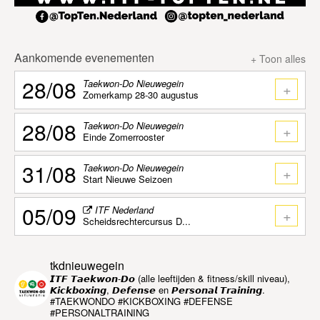
Aankomende evenementen
+ Toon alles
28/08
Taekwon-Do Nieuwegein
+
Zomerkamp 28-30 augustus
28/08
Taekwon-Do Nieuwegein
+
Einde Zomerrooster
31/08
Taekwon-Do Nieuwegein
+
Start Nieuwe Seizoen
05/09
ITF Nederland
+
Scheidsrechtercursus D...
tkdnieuwegein
𝙄𝙏𝙁 𝙏𝙖𝙚𝙠𝙬𝙤𝙣-𝘿𝙤 (alle leeftijden & fitness/skill niveau),
𝙆𝙞𝙘𝙠𝙗𝙤𝙭𝙞𝙣𝙜, 𝘿𝙚𝙛𝙚𝙣𝙨𝙚 en 𝙋𝙚𝙧𝙨𝙤𝙣𝙖𝙡 𝙏𝙧𝙖𝙞𝙣𝙞𝙣𝙜.
#TAEKWONDO #KICKBOXING #DEFENSE
#PERSONALTRAINING