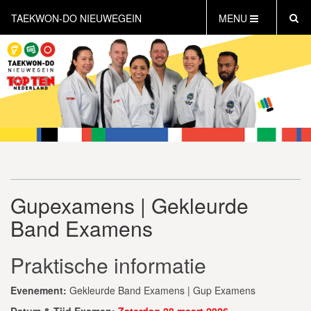
TAEKWON-DO NIEUWEGEIN
MENU
HOME
NIEUWS
AGENDA
INFORMATIE
LESTIJDEN
WAT IS TAEKWON-DO?
WAT IS KICKBOKSEN?
Gupexamens | Gekleurde
WAT IS DEFENSE?
Band Examens
PERSONAL TRAINING
GRATIS PROEFLES INPLANNEN
Praktische informatie
CONTACT
Evenement:
Gekleurde Band Examens | Gup Examens
Datum & Tijd Examen:
Zaterdag 28 maart 2026