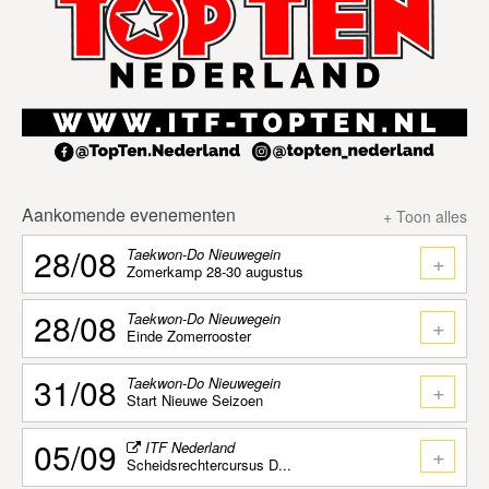
Aankomende evenementen
+ Toon alles
28/08
Taekwon-Do Nieuwegein
+
Zomerkamp 28-30 augustus
28/08
Taekwon-Do Nieuwegein
+
Einde Zomerrooster
31/08
Taekwon-Do Nieuwegein
+
Start Nieuwe Seizoen
05/09
ITF Nederland
+
Scheidsrechtercursus D...