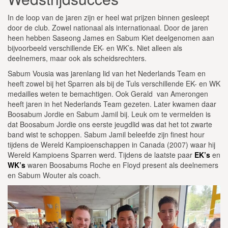
In de loop van de jaren zijn er heel wat prijzen binnen gesleept
door de club. Zowel nationaal als internationaal. Door de jaren
heen hebben Saseong James en Sabum Kiet deelgenomen aan
bijvoorbeeld verschillende EK- en WK’s. Niet alleen als
deelnemers, maar ook als scheidsrechters.
Sabum Vousia was jarenlang lid van het Nederlands Team en
heeft zowel bij het Sparren als bij de Tuls verschillende EK- en WK
medailles weten te bemachtigen. Ook Gerald van Amerongen
heeft jaren in het Nederlands Team gezeten. Later kwamen daar
Boosabum Jordie en Sabum Jamil bij. Leuk om te vermelden is
dat Boosabum Jordie ons eerste jeugdlid was dat het tot zwarte
band wist te schoppen. Sabum Jamil beleefde zijn finest hour
tijdens de Wereld Kampioenschappen in Canada (2007) waar hij
Wereld Kampioens Sparren werd. Tijdens de laatste paar
EK’s
en
WK’s
waren Boosabums Roche en Floyd present als deelnemers
en Sabum Wouter als coach.