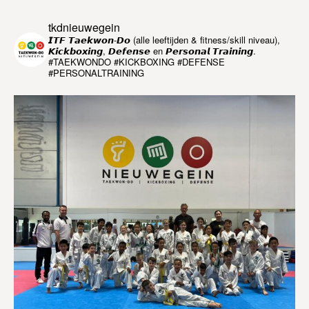
tkdnieuwegein
𝙄𝙏𝙁 𝙏𝙖𝙚𝙠𝙬𝙤𝙣-𝘿𝙤 (alle leeftijden & fitness/skill niveau),
𝙆𝙞𝙘𝙠𝙗𝙤𝙭𝙞𝙣𝙜, 𝘿𝙚𝙛𝙚𝙣𝙨𝙚 en 𝙋𝙚𝙧𝙨𝙤𝙣𝙖𝙡 𝙏𝙧𝙖𝙞𝙣𝙞𝙣𝙜.
#TAEKWONDO #KICKBOXING #DEFENSE
#PERSONALTRAINING