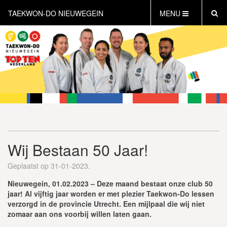
TAEKWON-DO NIEUWEGEIN
MENU
HOME
NIEUWS
AGENDA
INFORMATIE
LESTIJDEN
WAT IS TAEKWON-DO?
WAT IS KICKBOKSEN?
Wij Bestaan 50 Jaar!
WAT IS DEFENSE?
PERSONAL TRAINING
Geplaatst op 31-01-2023.
GRATIS PROEFLES INPLANNEN
Nieuwegein, 01.02.2023 – Deze maand bestaat onze club 50
CONTACT
jaar! Al vijftig jaar worden er met plezier Taekwon-Do lessen
verzorgd in de provincie Utrecht. Een mijlpaal die wij niet
zomaar aan ons voorbij willen laten gaan.