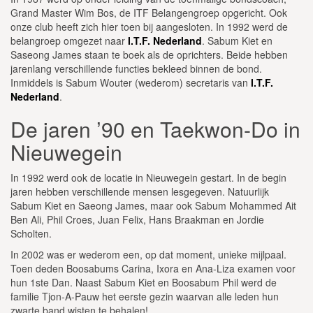
Grand Master Wim Bos, de ITF Belangengroep opgericht. Ook
onze club heeft zich hier toen bij aangesloten. In 1992 werd de
belangroep omgezet naar
I.T.F. Nederland
. Sabum Kiet en
Saseong James staan te boek als de oprichters. Beide hebben
jarenlang verschillende functies bekleed binnen de bond.
Inmiddels is Sabum Wouter (wederom) secretaris van
I.T.F.
Nederland
.
De jaren ’90 en Taekwon-Do in
Nieuwegein
In 1992 werd ook de locatie in Nieuwegein gestart. In de begin
jaren hebben verschillende mensen lesgegeven. Natuurlijk
Sabum Kiet en Saeong James, maar ook Sabum Mohammed Ait
Ben Ali, Phil Croes, Juan Felix, Hans Braakman en Jordie
Scholten.
In 2002 was er wederom een, op dat moment, unieke mijlpaal.
Toen deden Boosabums Carina, Ixora en Ana-Liza examen voor
hun 1ste Dan. Naast Sabum Kiet en Boosabum Phil werd de
familie Tjon-A-Pauw het eerste gezin waarvan alle leden hun
zwarte band wisten te behalen!