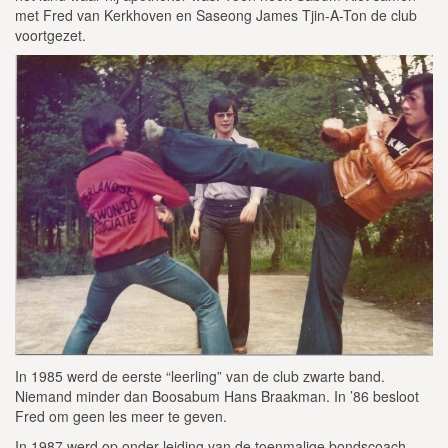
met Fred van Kerkhoven en Saseong James Tjin-A-Ton de club
voortgezet.
In 1985 werd de eerste “leerling” van de club zwarte band.
Niemand minder dan Boosabum Hans Braakman. In ’86 besloot
Fred om geen les meer te geven.
In 1987 werd op onder leiding van de toenmalige bondscoach,